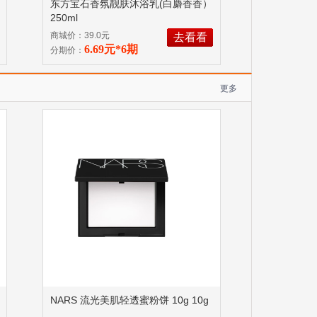
东方宝石香氛靓肤沐浴乳(白麝香香）
250ml
商城价：39.0元
去看看
6.69元*6期
分期价：
更多
NARS 流光美肌轻透蜜粉饼 10g 10g