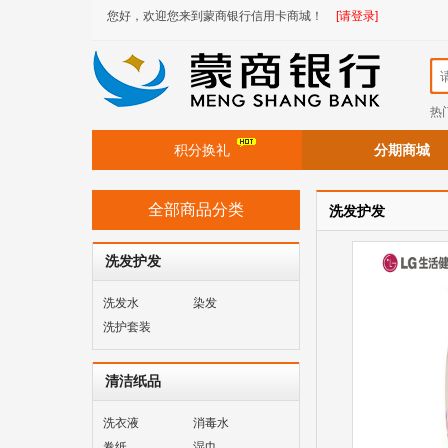
您好，欢迎您来到蒙商银行信用卡商城！
[请登录]
热
积分换礼
分期商城
全部商品分类
洗发护发
洗发护发
洗发水
染发
洗护套装
清洁纸品
洗衣液
消毒水
卷纸
湿巾