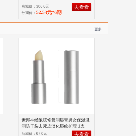
商城价：306.0元
去看看
52.53元*6期
分期价：
更多
素邦神经酰胺修复润唇膏男女保湿滋
润防干裂去死皮淡化唇纹护理 1支
3.5g
不含孕妇禁用成分和其他风险
商城价：67.0元
去看看