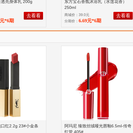
透亮身体乳 200g
东方宝石香氛沐浴乳（水莲花香）
250ml
商城价：39.0元
去看看
去看看
25元*6期
6.69元*6期
分期价：
口红2.2g 23#小金条
阿玛尼 臻致丝绒哑光唇釉6.5ml-传奇
红管 405#