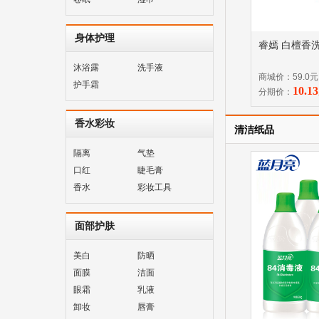
身体护理
睿嫣 白檀香洗
沐浴露
洗手液
商城价：59.0元
护手霜
10.
分期价：
香水彩妆
清洁纸品
隔离
气垫
口红
睫毛膏
香水
彩妆工具
面部护肤
美白
防晒
面膜
洁面
眼霜
乳液
卸妆
唇膏