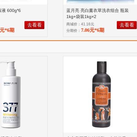
液 600g*6
蓝月亮 亮白薰衣草洗衣组合 瓶装
1kg+袋装1kg×2
商城价：41.16元
去看看
去看看
47元*6期
7.06元*6期
分期价：