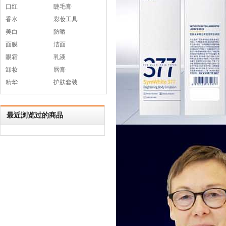
口红
睫毛膏
香水
彩妆工具
美白
防晒
面膜
洁面
眼霜
乳液
卸妆
唇膏
精华
护肤套装
最近浏览过的商品