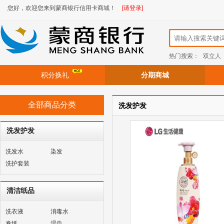
您好，欢迎您来到蒙商银行信用卡商城！
[请登录]
热门搜索：
双立人
积分换礼
分期商城
全部商品分类
洗发护发
洗发护发
洗发水
染发
洗护套装
清洁纸品
洗衣液
消毒水
卷纸
湿巾