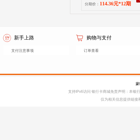
品未使用且原一次性密封包
114.36元*12期
分期价：
损（塑封、封条、封口等均
新手上路
购物与支付
支付注意事项
订单查看
蒙
支持IPv6访问 银行卡商城免责声明：本
仅为相关信息提供链接