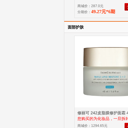
商城价：287.0元
49.27元*6期
分期价：
面部护肤
修丽可 242皮脂膜修护面霜 4
您购买的为化妆品，一旦拆
证商品品质，因此申请退货
商城价：1294.65元