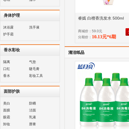
身体护理
睿嫣 白檀香洗发水 500ml
沐浴露
洗手液
商城价：59.0元
护手霜
10.13元*6期
分期价：
香水彩妆
清洁纸品
隔离
气垫
口红
睫毛膏
香水
彩妆工具
面部护肤
美白
防晒
面膜
洁面
眼霜
乳液
卸妆
唇膏