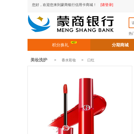
您好，欢迎您来到蒙商银行信用卡商城！
[请登录]
热
积分换礼
分期商城
美妆洗护
> 香水彩妆 >
口红