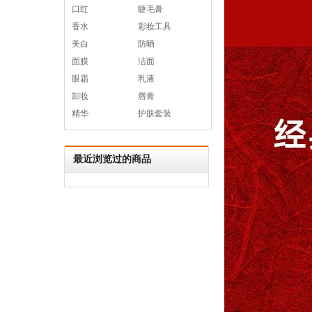
口红
睫毛膏
香水
彩妆工具
美白
防晒
面膜
洁面
眼霜
乳液
卸妆
唇膏
精华
护肤套装
最近浏览过的商品