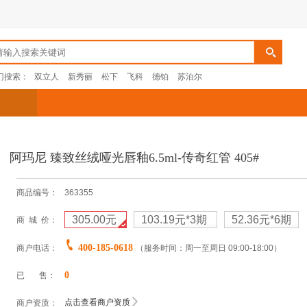
门搜索：
双立人
新秀丽
松下
飞科
德铂
苏泊尔
阿玛尼 臻致丝绒哑光唇釉6.5ml-传奇红管 405#
商品编号：
363355
305.00元
103.19元
*3期
52.36元
*6期
商 城 价：
400-185-0618
商户电话：
（服务时间：周一至周日 09:00-18:00）
0
已 售：
点击查看商户资质
商户资质：