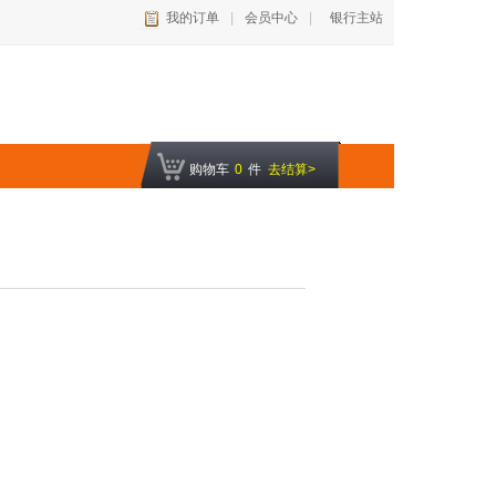
我的订单
|
会员中心
|
银行主站
购物车
0
件
去结算>