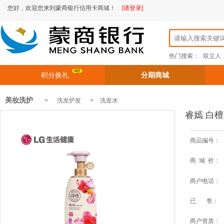
您好，欢迎您来到蒙商银行信用卡商城！
[请登录]
热门搜索：
双立人
积分换礼
分期商城
美妆洗护
> 洗发护发 >
洗发水
睿嫣 白檀
商品编号：
商 城 价：
商户电话：
已 售：
商户资质：