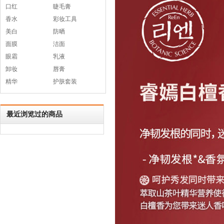
口红
睫毛膏
香水
彩妆工具
美白
防晒
面膜
洁面
眼霜
乳液
卸妆
唇膏
精华
护肤套装
最近浏览过的商品