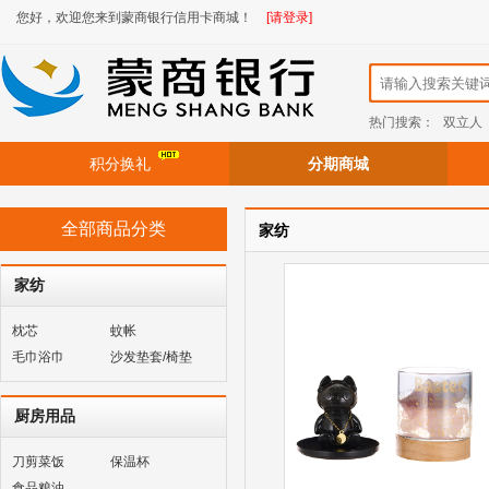
您好，欢迎您来到蒙商银行信用卡商城！
[请登录]
热门搜索：
双立人
积分换礼
分期商城
全部商品分类
家纺
家纺
枕芯
蚊帐
毛巾浴巾
沙发垫套/椅垫
厨房用品
刀剪菜饭
保温杯
食品粮油