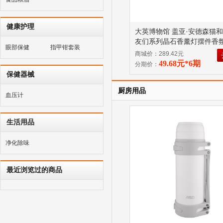
健康护理
大英博物馆 盖亚·安德森猫
友们系列晶石香薰灯摆件香氛
眼部保健
指甲钳套装
色
商城价：289.42元
49.68元*6期
分期价：
保健器械
厨房用品
血压计
生活用品
净化除味
最近浏览过的商品