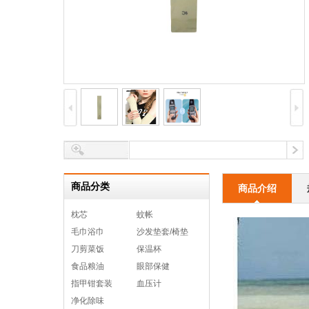
商品分类
商品介绍
枕芯
蚊帐
毛巾浴巾
沙发垫套/椅垫
刀剪菜饭
保温杯
食品粮油
眼部保健
指甲钳套装
血压计
净化除味