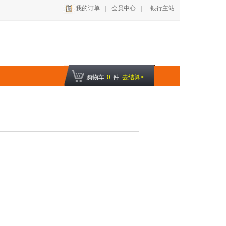
我的订单
|
会员中心
|
银行主站
购物车
0
件
去结算>