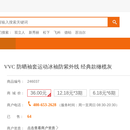
门搜索：
双立人
新秀丽
松下
飞科
德铂
苏泊尔
VVC 防晒袖套运动冰袖防紫外线 经典款橄榄灰
商品编号：
246037
36.00元
12.18元
*3期
6.18元
*6期
商 城 价：
400-653-2628
商户电话：
（服务时间：周一至周日 08:30-20:30）
64
已 售：
点击查看商户资质
商户资质：