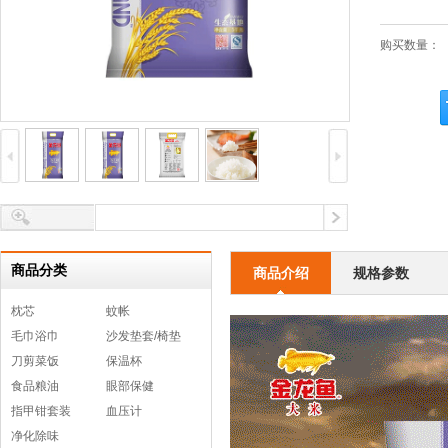
购买数量：
商品分类
商品介绍
规格参数
枕芯
蚊帐
毛巾浴巾
沙发垫套/椅垫
刀剪菜饭
保温杯
食品粮油
眼部保健
指甲钳套装
血压计
净化除味