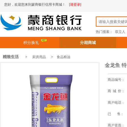
您好，欢迎您来到蒙商银行信用卡商城！
[请登录]
热门搜索：
双立人
积分换礼
分期商城
精致生活
> 厨房用品 >
食品粮油
金龙鱼 特
商品编号：
商 城 价：
商户电话：
已 售：
商户资质：