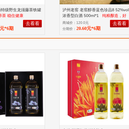
硒特级野生龙须藤茶铁罐
泸州老窖 老窖醇香蓝色珍品8 52%vol
养茶 稳住健康
浓香型白酒 500ml*1
纯粮酿造，好
喝不上头，适合日常饮用，落口爽
商城价：120.0元
去看看
去看看
净，回味悠长，空杯留香持久，具有
87元*6期
20.60元*6期
分期价：
浓郁复合香气。入口甘醇舒雅、绵柔
爽甜，酒体清冽透明，酒线绵长。