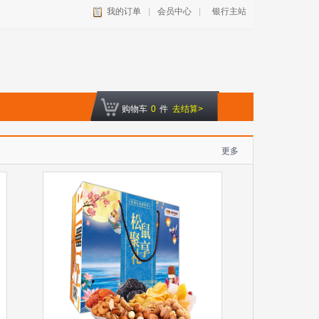
我的订单
|
会员中心
|
银行主站
购物车
0
件
去结算>
更多