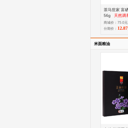
茶马世家 富
56g
天然调
商城价：75.0元
12.
分期价：
米面粮油