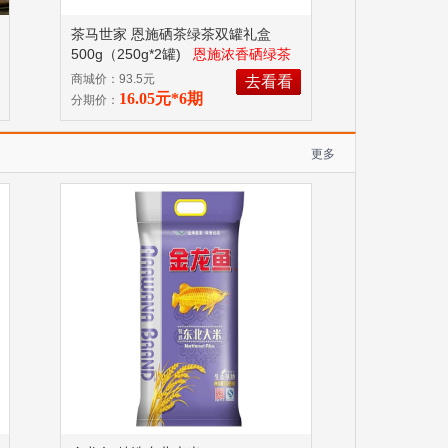
茶马世家 恩施硒茶绿茶双罐礼盒
500g（250g*2罐)
恩施浓香硒绿茶
日常自饮、待客、送礼
商城价：93.5元
去看看
16.05元*6期
分期价：
更多