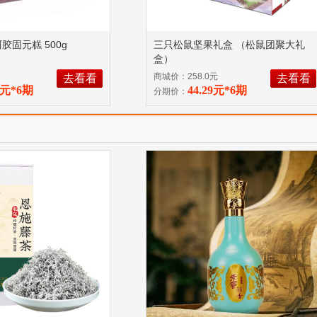
胶固元糕 500g
三只松鼠坚果礼盒 （松鼠团聚大礼
盒）
商城价：258.0元
去看看
去看看
31元*6期
44.29元*6期
分期价：