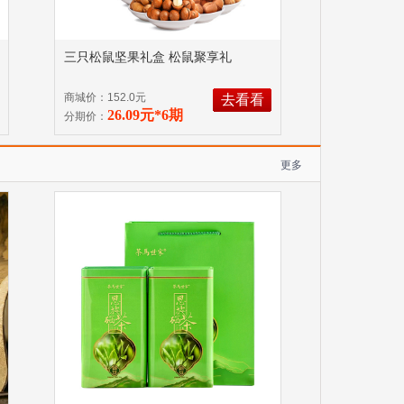
三只松鼠坚果礼盒 松鼠聚享礼
商城价：152.0元
去看看
26.09元*6期
分期价：
更多