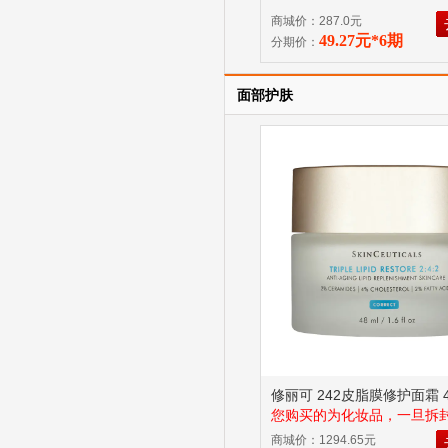
商城价：287.0元
49.27元*6期
分期价：
面部护肤
修丽可 242皮脂膜修护面霜 4
您购买的为化妆品，一旦拆
证商品品质，因此申请退货
商城价：1294.65元