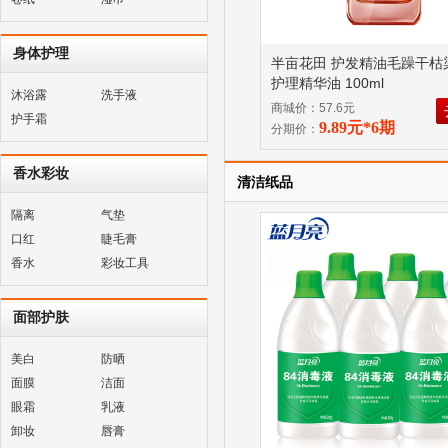
身体护理
半亩花田 护发精油毛躁干枯
护理精华油 100ml
沐浴露
洗手液
商城价：57.6元
护手霜
9.89元*6期
分期价：
香水彩妆
清洁纸品
隔离
气垫
口红
睫毛膏
香水
彩妆工具
面部护肤
美白
防晒
面膜
洁面
眼霜
乳液
卸妆
唇膏