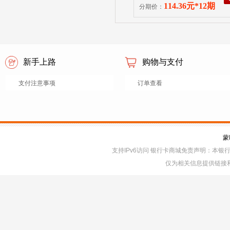
品未使用且原一次性密封包
114.36元*12期
分期价：
损（塑封、封条、封口等均
新手上路
购物与支付
支付注意事项
订单查看
蒙
支持IPv6访问 银行卡商城免责声明：本
仅为相关信息提供链接