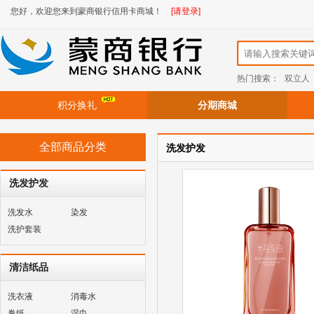
您好，欢迎您来到蒙商银行信用卡商城！
[请登录]
热门搜索：
双立人
积分换礼
分期商城
全部商品分类
洗发护发
洗发护发
洗发水
染发
洗护套装
清洁纸品
洗衣液
消毒水
卷纸
湿巾