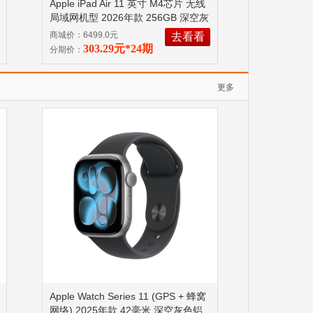
Apple iPad Air 11 英寸 M4芯片 无线
局域网机型 2026年款 256GB 深空灰
色 MH354CH/A
11 英寸 M4芯片
商城价：6499.0元
去看看
303.29元*24期
分期价：
更多
Apple Watch Series 11 (GPS + 蜂窝
网络) 2025年款 42毫米 深空灰色铝