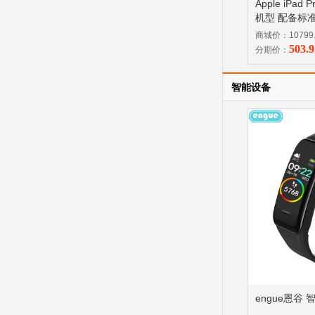
Apple iPad
机型 配备标准
256GB 银色 
商城价：10799
M5 芯片 配
503.
分期价：
智能设备
engue恩谷 