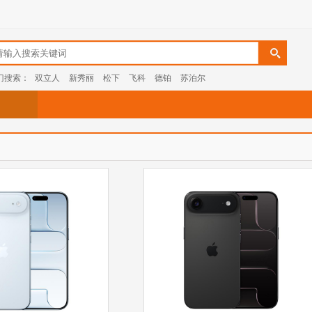
门搜索：
双立人
新秀丽
松下
飞科
德铂
苏泊尔