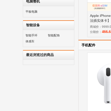
电脑整机
平板电脑
Apple iPho
法插实体卡】 
智能设备
寸、 A19 Pr
商城价：9999.
466.
分期价：
智能手环
智能配饰
体感车
手机配件
最近浏览过的商品