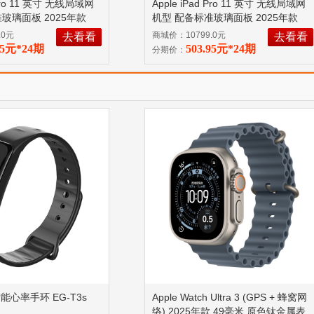
 Pro 11 英寸 无线局域网
Apple iPad Pro 11 英寸 无线局域网
玻璃面板 2025年款
机型 配备标准玻璃面板 2025年款
MDWL4CH/A
Apple
256GB 深空黑色 MDWK4CH/A
.0元
商城价：10799.0元
去看看
去看看
备标准玻璃面板
Apple M5 芯片 配备标准玻璃面板
95元*24期
503.95元*24期
分期价：
智能心率手环 EG-T3s
Apple Watch Ultra 3 (GPS + 蜂窝网
络) 2025年款 49毫米 原色钛金属表