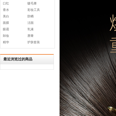
口红
睫毛膏
香水
彩妆工具
美白
防晒
面膜
洁面
眼霜
乳液
卸妆
唇膏
精华
护肤套装
最近浏览过的商品