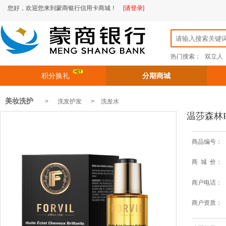
您好，欢迎您来到蒙商银行信用卡商城！
[请登录]
热门搜索：
双立人
积分换礼
分期商城
美妆洗护
> 洗发护发 >
洗发水
温莎森林FO
商品编号：
商 城 价：
商户电话：
商户资质：