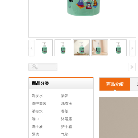
商品分类
商品介绍
洗发水
染发
洗护套装
洗衣液
消毒水
卷纸
湿巾
沐浴露
洗手液
护手霜
隔离
气垫