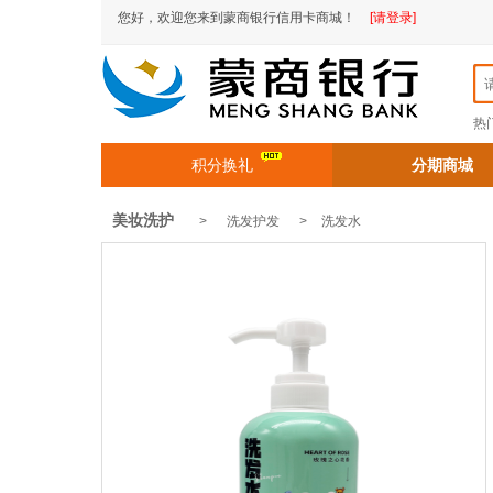
您好，欢迎您来到蒙商银行信用卡商城！
[请登录]
热
积分换礼
分期商城
美妆洗护
> 洗发护发 >
洗发水