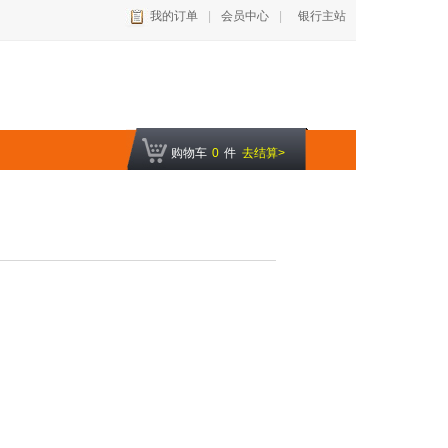
我的订单
|
会员中心
|
银行主站
购物车
0
件
去结算>