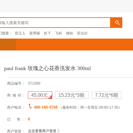
门搜索：
双立人
新秀丽
松下
飞科
德铂
苏泊尔
paul frank 玫瑰之心花香洗发水 300ml
商品编号：
371580
45.00元
15.23元
*3期
7.72元
*6期
商 城 价：
400-180-0768
商户电话：
（服务时间：周一至周五 09:00-17:30）
0
已 售：
点击查看商户资质
商户资质：