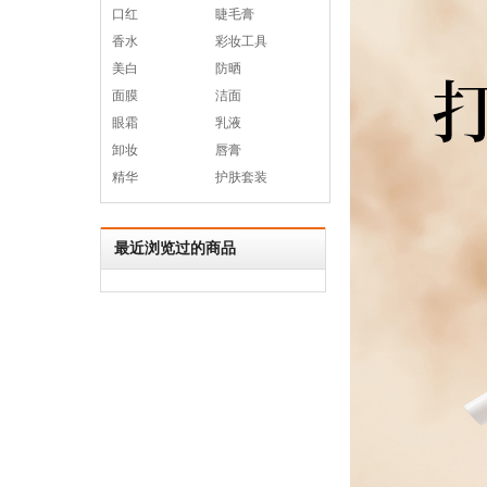
口红
睫毛膏
香水
彩妆工具
美白
防晒
面膜
洁面
眼霜
乳液
卸妆
唇膏
精华
护肤套装
最近浏览过的商品