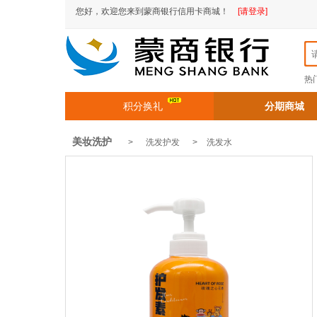
您好，欢迎您来到蒙商银行信用卡商城！
[请登录]
热
积分换礼
分期商城
美妆洗护
> 洗发护发 >
洗发水