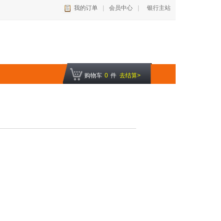
我的订单
|
会员中心
|
银行主站
购物车
0
件
去结算>