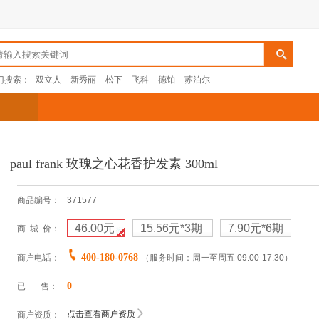
门搜索：
双立人
新秀丽
松下
飞科
德铂
苏泊尔
paul frank 玫瑰之心花香护发素 300ml
商品编号：
371577
46.00元
15.56元
*3期
7.90元
*6期
商 城 价：
400-180-0768
商户电话：
（服务时间：周一至周五 09:00-17:30）
0
已 售：
点击查看商户资质
商户资质：