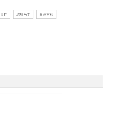
芒青柠
琥珀乌木
白色衬衫