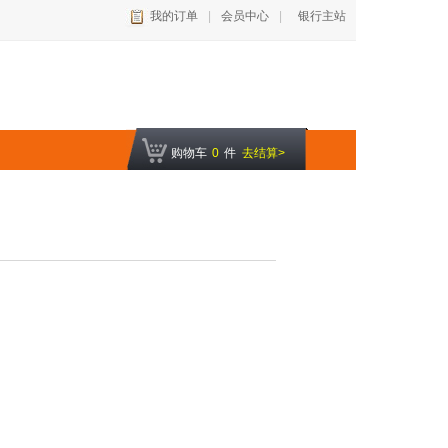
我的订单
|
会员中心
|
银行主站
购物车
0
件
去结算>