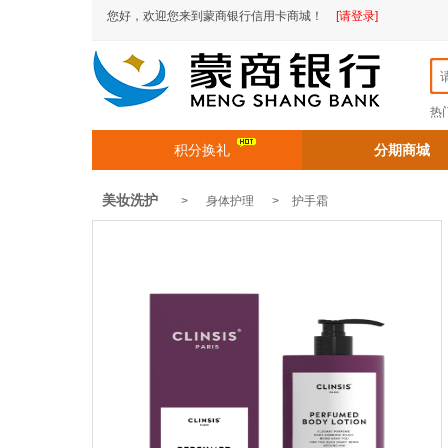
您好，欢迎您来到蒙商银行信用卡商城！
[请登录]
热
积分换礼
分期商城
美妆洗护
> 身体护理 >
护手霜