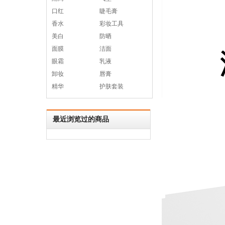
口红
睫毛膏
香水
彩妆工具
美白
防晒
面膜
洁面
眼霜
乳液
卸妆
唇膏
精华
护肤套装
最近浏览过的商品