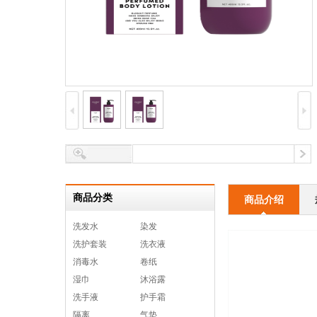
商品分类
商品介绍
洗发水
染发
洗护套装
洗衣液
消毒水
卷纸
湿巾
沐浴露
洗手液
护手霜
隔离
气垫