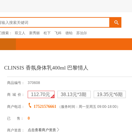
门搜索：
双立人
新秀丽
松下
飞科
德铂
苏泊尔
CLINSIS 香氛身体乳400ml 巴黎情人
商品编号：
370608
112.70元
38.13元
*3期
19.35元
*6期
商 城 价：
17521576661
商户电话：
（服务时间：周一至周五 09:00-18:00）
0
已 售：
点击查看商户资质
商户资质：