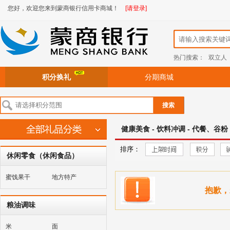
您好，欢迎您来到蒙商银行信用卡商城！
[请登录]
热门搜索：
双立人
积分换礼
分期商城
搜索
健康美食 - 饮料冲调 - 代餐、谷粉
排序：
休闲零食（休闲食品）
蜜饯果干
地方特产
抱歉，
粮油调味
米
面