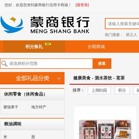
您好，欢迎您来到蒙商银行信用卡商城！
[请登录]
热门搜索：
双立人
积分换礼
分期商城
搜索
健康美食 - 酒水茶饮 - 茗茶
排序：
休闲零食（休闲食品）
蜜饯果干
地方特产
粮油调味
米
面