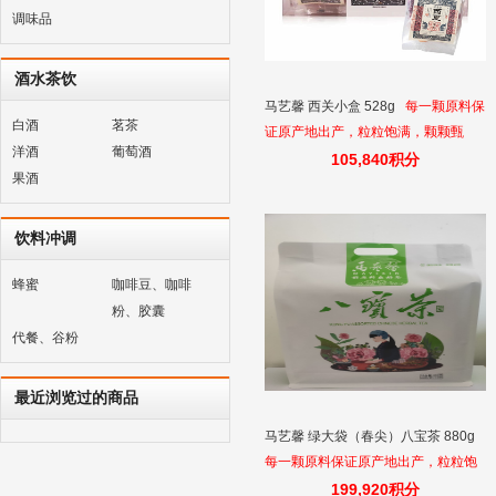
调味品
酒水茶饮
马艺馨 西关小盒 528g
每一颗原料保
白酒
茗茶
证原产地出产，粒粒饱满，颗颗甄
洋酒
葡萄酒
选。每一味原料都蕴含着艺馨人制茶
105,840积分
果酒
的匠人之心。
饮料冲调
蜂蜜
咖啡豆、咖啡
粉、胶囊
代餐、谷粉
最近浏览过的商品
马艺馨 绿大袋（春尖）八宝茶 880g
每一颗原料保证原产地出产，粒粒饱
满，颗颗甄选。每一味原料都蕴含着
199,920积分