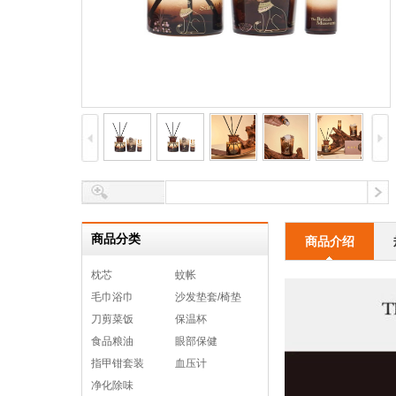
商品分类
商品介绍
枕芯
蚊帐
毛巾浴巾
沙发垫套/椅垫
刀剪菜饭
保温杯
食品粮油
眼部保健
指甲钳套装
血压计
净化除味