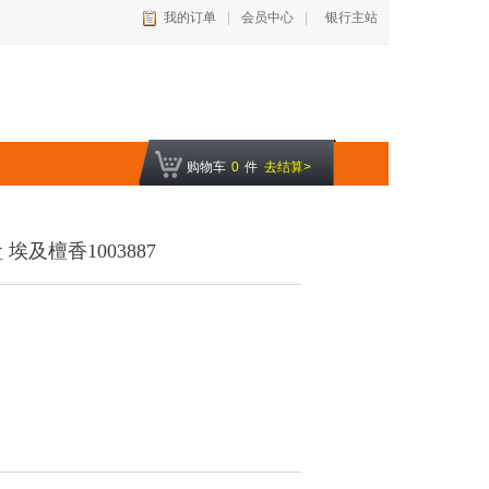
我的订单
|
会员中心
|
银行主站
购物车
0
件
去结算>
及檀香1003887