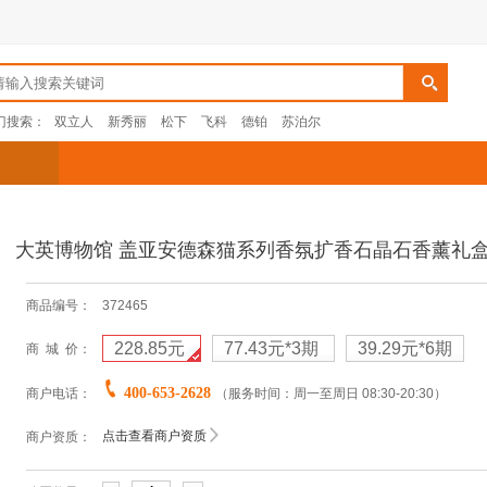
门搜索：
双立人
新秀丽
松下
飞科
德铂
苏泊尔
大英博物馆 盖亚安德森猫系列香氛扩香石晶石香薰礼盒 埃
商品编号：
372465
228.85元
77.43元
*3期
39.29元
*6期
商 城 价：
400-653-2628
商户电话：
（服务时间：周一至周日 08:30-20:30）
点击查看商户资质
商户资质：