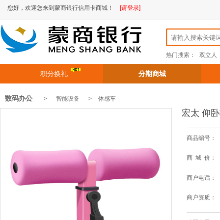
您好，欢迎您来到蒙商银行信用卡商城！
[请登录]
热门搜索：
双立人
积分换礼
分期商城
数码办公
> 智能设备 >
体感车
宏太 仰卧辅
商品编号：
商 城 价：
商户电话：
商户资质：