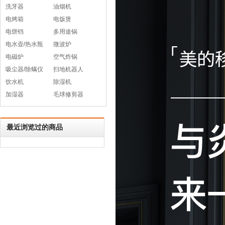
洗牙器
油烟机
电烤箱
电饭煲
电饼铛
多用途锅
电水壶/热水瓶
微波炉
电磁炉
空气炸锅
吸尘器/除螨仪
扫地机器人
饮水机
除湿机
加湿器
毛球修剪器
最近浏览过的商品