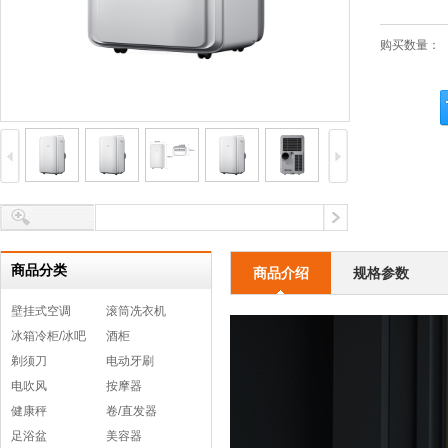
购买数量：
商品分类
商品介绍
规格参数
壁挂式空调
滚筒冼衣机
冰箱冷柜/冰吧
酒柜
剃须刀
电动牙刷
电吹风
按摩器
健康秤
卷/直发器
足浴盆
美容器