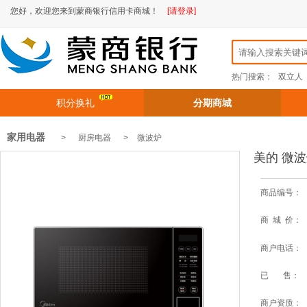
您好，欢迎您来到蒙商银行信用卡商城！
[请登录]
热门搜索：
双立人
积分换礼
分期商城
家用电器
> 厨房电器 >
微波炉
美的 微波
商品编号：
商 城 价：
商户电话：
已 售：
商户资质：