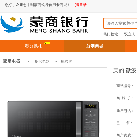
您好，欢迎您来到蒙商银行信用卡商城！
[请登录]
热门搜索：
双立人
积分换礼
分期商城
家用电器
> 厨房电器 >
微波炉
美的 微波
商品编号：
商 城 价：
商户电话：
已 售：
商户资质：