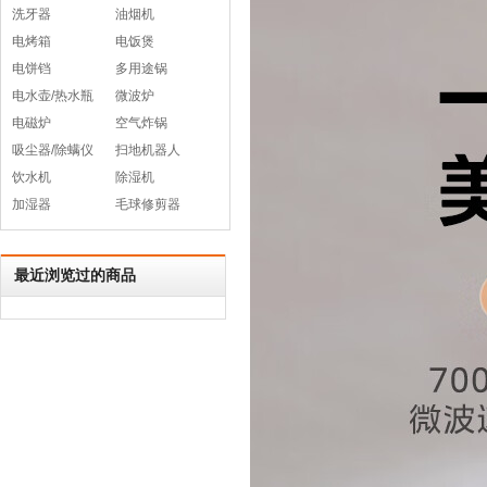
洗牙器
油烟机
电烤箱
电饭煲
电饼铛
多用途锅
电水壶/热水瓶
微波炉
电磁炉
空气炸锅
吸尘器/除螨仪
扫地机器人
饮水机
除湿机
加湿器
毛球修剪器
最近浏览过的商品