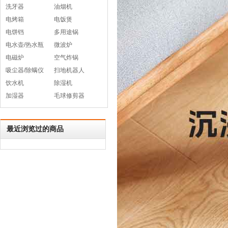
洗牙器
油烟机
电烤箱
电饭煲
电饼铛
多用途锅
电水壶/热水瓶
微波炉
电磁炉
空气炸锅
吸尘器/除螨仪
扫地机器人
饮水机
除湿机
加湿器
毛球修剪器
最近浏览过的商品