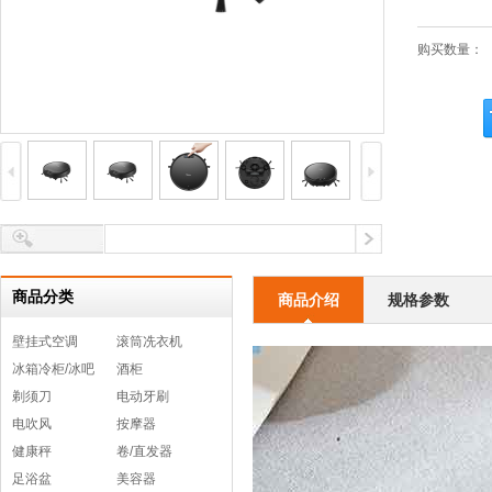
购买数量：
商品分类
商品介绍
规格参数
壁挂式空调
滚筒冼衣机
冰箱冷柜/冰吧
酒柜
剃须刀
电动牙刷
电吹风
按摩器
健康秤
卷/直发器
足浴盆
美容器