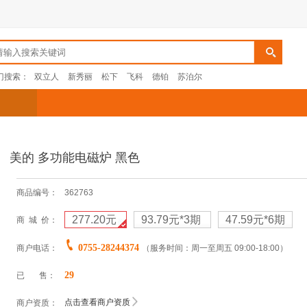
门搜索：
双立人
新秀丽
松下
飞科
德铂
苏泊尔
美的 多功能电磁炉 黑色
商品编号：
362763
277.20元
93.79元
*3期
47.59元
*6期
商 城 价：
0755-28244374
商户电话：
（服务时间：周一至周五 09:00-18:00）
29
已 售：
点击查看商户资质
商户资质：