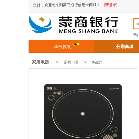
您好，欢迎您来到蒙商银行信用卡商城！
[请登录]
热
积分换礼
分期商城
家用电器
> 厨房电器 >
电磁炉