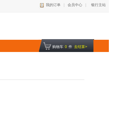
我的订单
|
会员中心
|
银行主站
购物车
0
件
去结算>