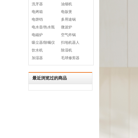
洗牙器
油烟机
电烤箱
电饭煲
电饼铛
多用途锅
电水壶/热水瓶
微波炉
电磁炉
空气炸锅
吸尘器/除螨仪
扫地机器人
饮水机
除湿机
加湿器
毛球修剪器
最近浏览过的商品