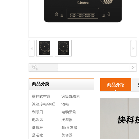
商品分类
商品介绍
壁挂式空调
滚筒冼衣机
冰箱冷柜/冰吧
酒柜
剃须刀
电动牙刷
电吹风
按摩器
健康秤
卷/直发器
足浴盆
美容器