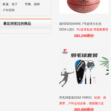
帐篷、垫子
野餐、烧烤
户外照明
最近浏览过的商品
德玛珥DEMARE 7号篮球大礼包
DEM-LQ01
PU皮革贴皮 球面耐磨室
内外通用 全颗粒表层操控更出色
282,240积分
羽毛球套装DEM-YMR01
轻便、易
携带、户外运动必备，锻炼脑力反
应，易于身心健康
260,680积分